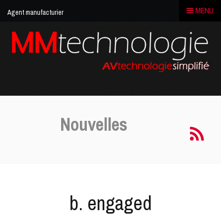
MENU
Agent manufacturier
MM
Technologie
|
Media
solution
Nouvelles
b. engaged