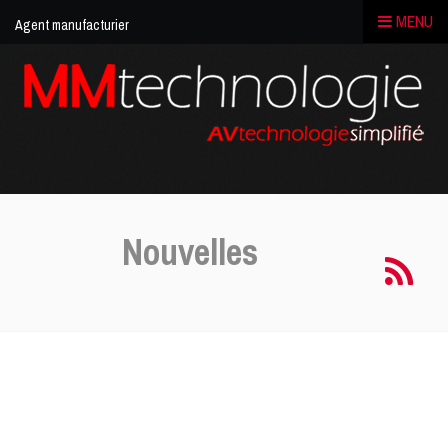
MENU
Agent manufacturier
MM
Technologie
|
Media
solution
Nouvelles